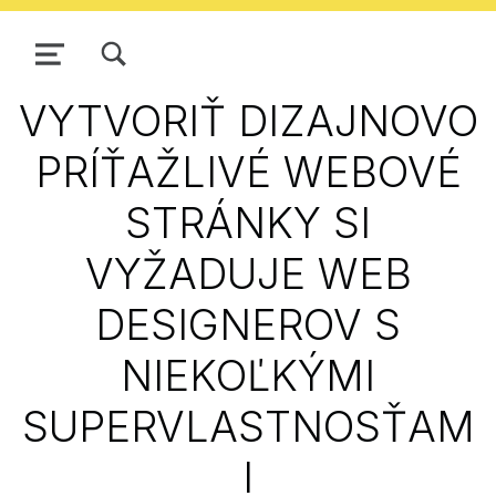
ZOBRAZIŤ/SKRYŤ MODÁLNE OKNO FORMULÁRA VYHĽADÁVANIA
NAVIGÁCIA
VYTVORIŤ DIZAJNOVO
PRÍŤAŽLIVÉ WEBOVÉ
STRÁNKY SI
VYŽADUJE WEB
DESIGNEROV S
NIEKOĽKÝMI
SUPERVLASTNOSŤAM
I