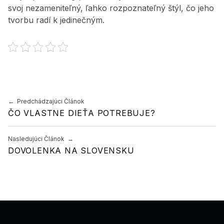
svoj nezameniteľný, ľahko rozpoznateľný štýl, čo jeho
tvorbu radí k jedinečným.
Preskočiť späť na hlavnú navigáciu
Navigácia v článku
Predchádzajúci Článok
ČO VLASTNE DIEŤA POTREBUJE?
Nasledujúci Článok
DOVOLENKA NA SLOVENSKU