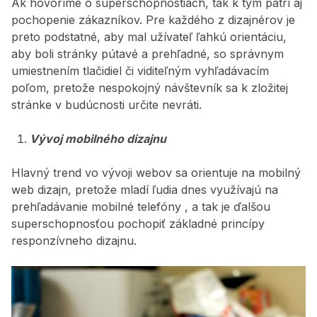
Ak hovoríme o superschopnostiach, tak k tým patrí aj
pochopenie zákazníkov. Pre každého z dizajnérov je
preto podstatné, aby mal užívateľ ľahkú orientáciu,
aby boli stránky pútavé a prehľadné, so správnym
umiestnením tlačidiel či viditeľným vyhľadávacím
poľom, pretože nespokojný návštevník sa k zložitej
stránke v budúcnosti určite nevráti.
Vývoj mobilného dizajnu
Hlavný trend vo vývoji webov sa orientuje na mobilný
web dizajn, pretože mladí ľudia dnes využívajú na
prehľadávanie mobilné telefóny , a tak je ďalšou
superschopnosťou pochopiť základné princípy
responzívneho dizajnu.