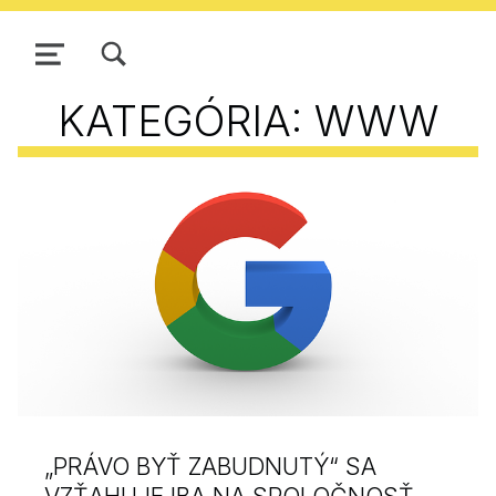
ZOBRAZIŤ/SKRYŤ MODÁLNE OKNO FORMULÁRA VYHĽADÁVANIA
NAVIGÁCIA
KATEGÓRIA:
WWW
„PRÁVO BYŤ ZABUDNUTÝ“ SA
VZŤAHUJE IBA NA SPOLOČNOSŤ