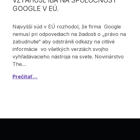
GOOGLE V EÚ.
Najvyšší súd v EÚ rozhodol, že firma Google
nemusí pri odpovediach na žiadosti o „právo na
zabudnutie“ aby odstránili odkazy na citlivé
informácie vo všetkých verziách svojho
vyhľadávacieho nástroja na svete. Novinárstvo
The…
Prečítať…
Späť na začiatok stránky