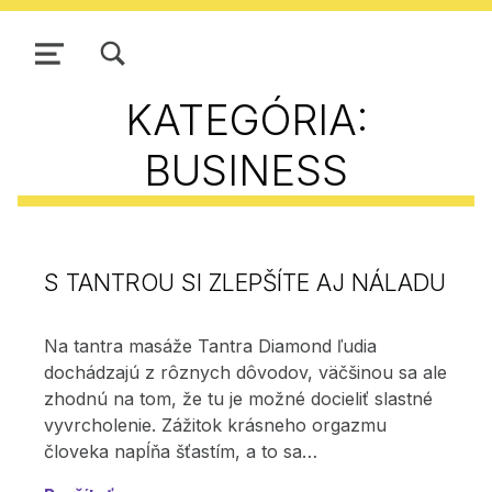
ZOBRAZIŤ/SKRYŤ MODÁLNE OKNO FORMULÁRA VYHĽADÁVANIA
NAVIGÁCIA
KATEGÓRIA:
BUSINESS
S TANTROU SI ZLEPŠÍTE AJ NÁLADU
Na tantra masáže Tantra Diamond ľudia
dochádzajú z rôznych dôvodov, väčšinou sa ale
zhodnú na tom, že tu je možné docieliť slastné
vyvrcholenie. Zážitok krásneho orgazmu
človeka napĺňa šťastím, a to sa…