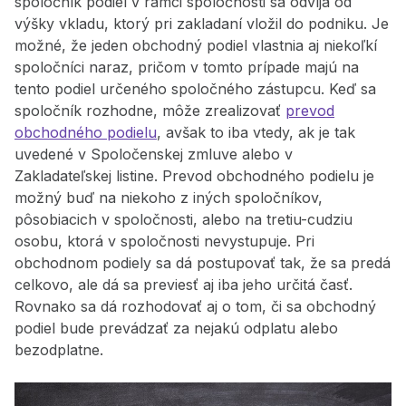
spoločník podiel v rámci spoločnosti sa odvíja od
výšky vkladu, ktorý pri zakladaní vložil do podniku. Je
možné, že jeden obchodný podiel vlastnia aj niekoľkí
spoločníci naraz, pričom v tomto prípade majú na
tento podiel určeného spoločného zástupcu. Keď sa
spoločník rozhodne, môže zrealizovať
prevod
obchodného podielu
, avšak to iba vtedy, ak je tak
uvedené v Spoločenskej zmluve alebo v
Zakladateľskej listine. Prevod obchodného podielu je
možný buď na niekoho z iných spoločníkov,
pôsobiacich v spoločnosti, alebo na tretiu-cudziu
osobu, ktorá v spoločnosti nevystupuje. Pri
obchodnom podiely sa dá postupovať tak, že sa predá
celkovo, ale dá sa previesť aj iba jeho určitá časť.
Rovnako sa dá rozhodovať aj o tom, či sa obchodný
podiel bude prevádzať za nejakú odplatu alebo
bezodplatne.