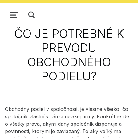
ZOBRAZIŤ/SKRYŤ MODÁLNE OKNO FORMULÁRA VYHĽADÁVANIA
NAVIGÁCIA
ČO JE POTREBNÉ K
PREVODU
OBCHODNÉHO
PODIELU?
Obchodný podiel v spoločnosti, je vlastne všetko, čo
spoločník vlastní v rámci nejakej firmy. Konkrétne ide
o všetky práva, akými daný spoločník disponuje a
povinnosti, ktorými je zaviazaný. To aký veľký má