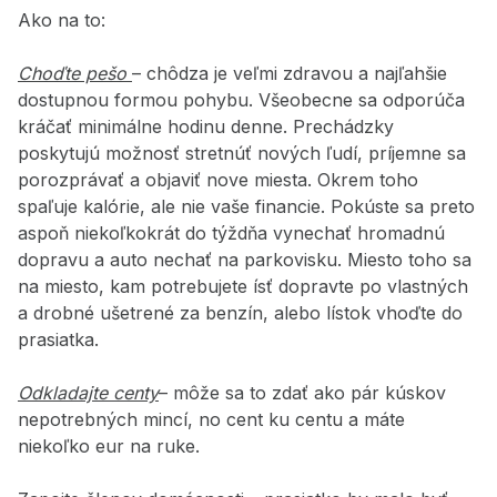
Ako na to:
Cho
ďte pešo
– chôdza je veľmi zdravou a najľahšie
dostupnou formou pohybu. Všeobecne sa odporúča
kráčať minimálne hodinu denne. Prechádzky
poskytujú možnosť stretnúť nových ľudí, príjemne sa
porozprávať a objaviť nove miesta. Okrem toho
spaľuje kalórie, ale nie vaše financie. Pokúste sa preto
aspoň niekoľkokrát do týždňa vynechať hromadnú
dopravu a auto nechať na parkovisku. Miesto toho sa
na miesto, kam potrebujete ísť dopravte po vlastných
a drobné ušetrené za benzín, alebo lístok vhoďte do
prasiatka.
Odkladajte centy
– môže sa to zdať ako pár kúskov
nepotrebných mincí, no cent ku centu a máte
niekoľko eur na ruke.