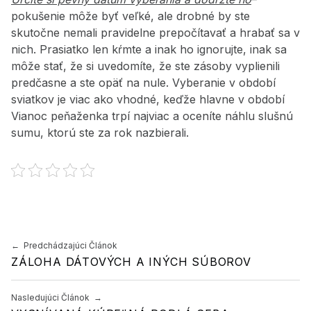
pokušenie môže byť veľké, ale drobné by ste
skutočne nemali pravidelne prepočítavať a hrabať sa v
nich. Prasiatko len kŕmte a inak ho ignorujte, inak sa
môže stať, že si uvedomíte, že ste zásoby vyplienili
predčasne a ste opäť na nule. Vyberanie v období
sviatkov je viac ako vhodné, keďže hlavne v období
Vianoc peňaženka trpí najviac a oceníte náhlu slušnú
sumu, ktorú ste za rok nazbierali.
Preskočiť späť na hlavnú navigáciu
Navigácia v článku
Predchádzajúci Článok
ZÁLOHA DÁTOVÝCH A INÝCH SÚBOROV
Nasledujúci Článok