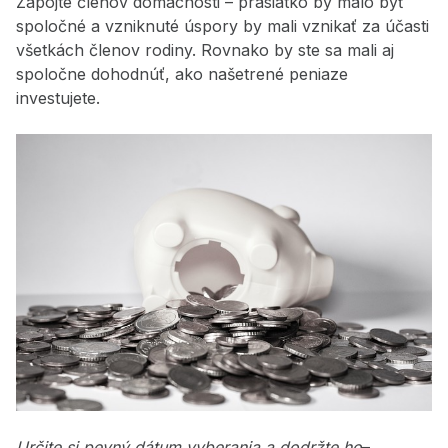
Zapojte členov domácnosti – prasiatko by malo byť
spoločné a vzniknuté úspory by mali vznikať za účasti
všetkách členov rodiny. Rovnako by ste sa mali aj
spoločne dohodnúť, ako našetrené peniaze
investujete.
Určite si pevný dátum vyberania a dodržte ho
–