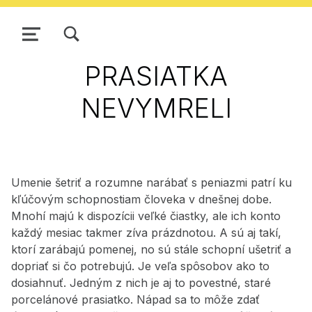
ZOBRAZIŤ/SKRYŤ MODÁLNE OKNO FORMULÁRA VYHĽADÁVANIA
NAVIGÁCIA
PRASIATKA
NEVYMRELI
Umenie šetriť a rozumne narábať s peniazmi patrí ku
kľúčovým schopnostiam človeka v dnešnej dobe.
Mnohí majú k dispozícii veľké čiastky, ale ich konto
každý mesiac takmer zíva prázdnotou. A sú aj takí,
ktorí zarábajú pomenej, no sú stále schopní ušetriť a
dopriať si čo potrebujú. Je veľa spôsobov ako to
dosiahnuť. Jedným z nich je aj to povestné, staré
porcelánové prasiatko. Nápad sa to môže zdať