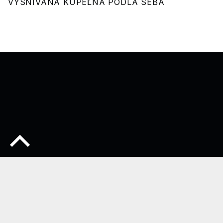
VYSNÍVANÁ KÚPEĽNÁ PODLÁ SEBA
Späť na začiatok stránky
© 2026
Stawil
•
Používame
WordPress
a
Michelle
.