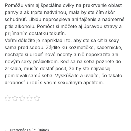
Pomôžu vám aj špeciálne cviky na prekrvenie oblasti
panvy a ak trpíte nadváhou, mala by ste čím skôr
schudnúť. Libidu neprospieva ani fajčenie a nadmerné
pitie alkoholu. Pomôcť si môžete aj úpravou stravy a
prijímaním dostatku tekutín.
Veľmi dôležité je napríklad i to, aby ste sa cítila sexy
sama pred sebou. Zájdite ku kozmetičke, kaderníčke,
nechajte si urobiť nové nechty a nič nepokazíte ani
novým sexy prádielkom. Keď sa na seba pozriete do
zrkadla, musíte dostať pocit, že by ste najradšej
pomilovali samú seba. Vyskúšajte a uvidíte, čo takáto
drobnosť urobí s vašim sexuálnym apetítom.
Preskočiť späť na hlavnú navigáciu
Navigácia v článku
Predchádzajúci Článok