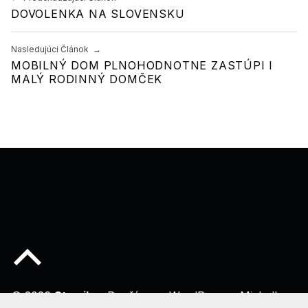
DOVOLENKA NA SLOVENSKU
Nasledujúci Článok
MOBILNÝ DOM PLNOHODNOTNE ZASTÚPI I
MALÝ RODINNÝ DOMČEK
Späť na začiatok stránky
© 2026
Stawil
•
Používame
WordPress
a
Michelle
.