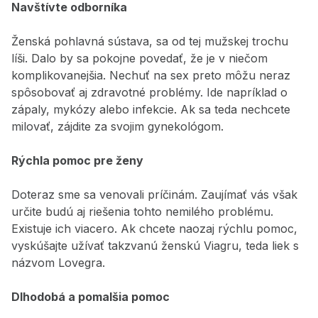
Navštívte odborníka
Ženská pohlavná sústava, sa od tej mužskej trochu
líši. Dalo by sa pokojne povedať, že je v niečom
komplikovanejšia. Nechuť na sex preto môžu neraz
spôsobovať aj zdravotné problémy. Ide napríklad o
zápaly, mykózy alebo infekcie. Ak sa teda nechcete
milovať, zájdite za svojim gynekológom.
Rýchla pomoc pre ženy
Doteraz sme sa venovali príčinám. Zaujímať vás však
určite budú aj riešenia tohto nemilého problému.
Existuje ich viacero. Ak chcete naozaj rýchlu pomoc,
vyskúšajte užívať takzvanú ženskú Viagru, teda liek s
názvom
Lovegra.
Dlhodobá a pomalšia pomoc