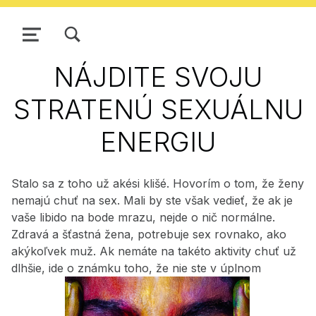
ZOBRAZIŤ/SKRYŤ MODÁLNE OKNO FORMULÁRA VYHĽADÁVANIA
NAVIGÁCIA
NÁJDITE SVOJU
STRATENÚ SEXUÁLNU
ENERGIU
Stalo sa z toho už akési klišé. Hovorím o tom, že ženy
nemajú chuť na sex. Mali by ste však vedieť, že ak je
vaše libido na bode mrazu, nejde o nič normálne.
Zdravá a šťastná žena, potrebuje sex rovnako, ako
akýkoľvek muž. Ak nemáte na takéto aktivity chuť už
dlhšie, ide o známku toho, že nie ste v úplnom