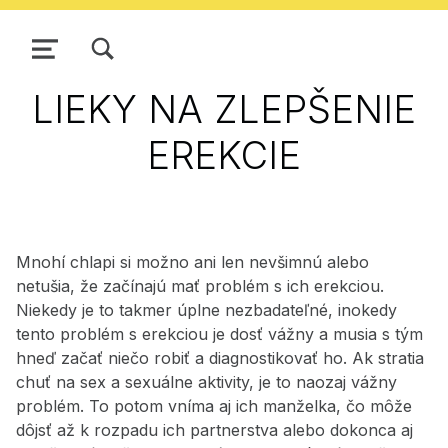
ZOBRAZIŤ/SKRYŤ MODÁLNE OKNO FORMULÁRA VYHĽADÁVANIA
NAVIGÁCIA
LIEKY NA ZLEPŠENIE
EREKCIE
Mnohí chlapi si možno ani len nevšimnú alebo
netušia, že začínajú mať problém s ich erekciou.
Niekedy je to takmer úplne nezbadateľné, inokedy
tento problém s erekciou je dosť vážny a musia s tým
hneď začať niečo robiť a diagnostikovať ho. Ak stratia
chuť na sex a sexuálne aktivity, je to naozaj vážny
problém. To potom vníma aj ich manželka, čo môže
dôjsť až k rozpadu ich partnerstva alebo dokonca aj