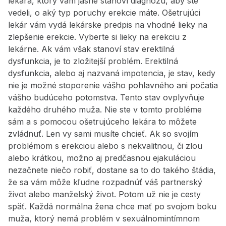
lekára, ktorý vám jasne stanoví diagnózu, aby ste
vedeli, o aký typ poruchy erekcie máte. Ošetrujúci
lekár vám vydá lekárske predpis na vhodné lieky na
zlepšenie erekcie
. Vyberte si lieky na erekciu z
lekárne. Ak vám však stanoví stav erektilná
dysfunkcia, je to zložitejší problém. Erektilná
dysfunkcia, alebo aj nazvaná impotencia, je stav, kedy
nie je možné stoporenie vášho pohlavného ani počatia
vášho budúceho potomstva. Tento stav ovplyvňuje
každého druhého muža. Nie ste v tomto probléme
sám a s pomocou ošetrujúceho lekára to môžete
zvládnuť. Len vy sami musíte chcieť. Ak so svojím
problémom s erekciou alebo s nekvalitnou, či zlou
alebo krátkou, možno aj predčasnou ejakuláciou
nezačnete niečo robiť, dostane sa to do takého štádia,
že sa vám môže kľudne rozpadnúť váš partnerský
život alebo manželský život. Potom už nie je cesty
späť. Každá normálna žena chce mať po svojom boku
muža, ktorý nemá problém v sexuálnomintímnom