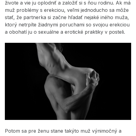
živote a vie ju oplodniť a založiť si s ňou rodinu. Ak má
muž problémy s erekciou, veľmi jednoducho sa môže
stať, že partnerka si začne hľadať nejaké iného muža,
ktorý netrpíte žiadnymi poruchami so svojou erekciou
a obohatí ju o sexuálne a erotické praktiky v posteli.
Potom sa pre ženu stane takýto muž výnimočný a