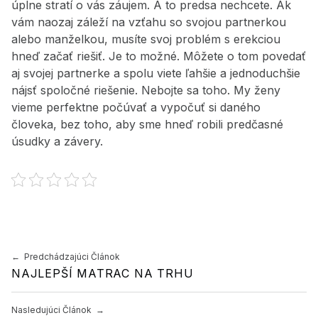
úplne stratí o vás záujem. A to predsa nechcete. Ak
vám naozaj záleží na vzťahu so svojou partnerkou
alebo manželkou, musíte svoj problém s erekciou
hneď začať riešiť. Je to možné. Môžete o tom povedať
aj svojej partnerke a spolu viete ľahšie a jednoduchšie
nájsť spoločné riešenie. Nebojte sa toho. My ženy
vieme perfektne počúvať a vypočuť si daného
človeka, bez toho, aby sme hneď robili predčasné
úsudky a závery.
Preskočiť späť na hlavnú navigáciu
Navigácia v článku
Predchádzajúci Článok
NAJLEPŠÍ MATRAC NA TRHU
Nasledujúci Článok