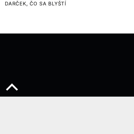
DARČEK, ČO SA BLYŠTÍ
Späť na začiatok stránky
© 2026
Stawil
•
Používame
WordPress
a
Michelle
.