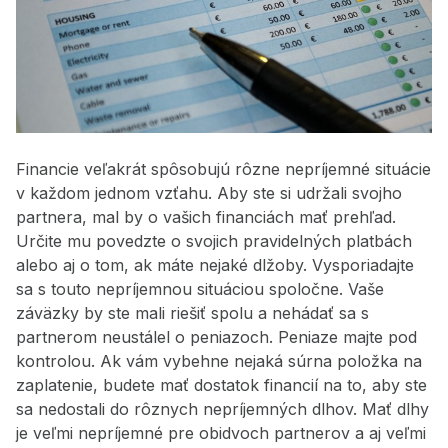
Financie veľakrát spôsobujú rôzne nepríjemné situácie
v každom jednom vzťahu. Aby ste si udržali svojho
partnera, mal by o vašich financiách mať prehľad.
Určite mu povedzte o svojich pravidelných platbách
alebo aj o tom, ak máte nejaké dlžoby. Vysporiadajte
sa s touto nepríjemnou situáciou spoločne. Vaše
záväzky by ste mali riešiť spolu a nehádať sa s
partnerom neustálel o peniazoch. Peniaze majte pod
kontrolou. Ak vám vybehne nejaká súrna položka na
zaplatenie, budete mať dostatok financií na to, aby ste
sa nedostali do rôznych nepríjemných dlhov. Mať dlhy
je veľmi nepríjemné pre obidvoch partnerov a aj veľmi