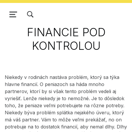
ZOBRAZIŤ/SKRYŤ MODÁLNE OKNO FORMULÁRA VYHĽADÁVANIA
NAVIGÁCIA
FINANCIE POD
KONTROLOU
Niekedy v rodinách nastáva problém, ktorý sa týka
hlavne financií. O peniazoch sa háda mnoho
partnerov, ktorí by si však tento problém vedeli aj
vyriešiť. Lenže niekedy je to nemožné. Je to dôsledok
toho, že peniaze veľmi potrebujete na rôzne potreby.
Niekedy býva problém splátka nejakého úveru, ktorý
má váš partner. Vám to môže veľmi prekážať, no on
potrebuje na to dostatok financií, aby nemal dlhy. Dlhy