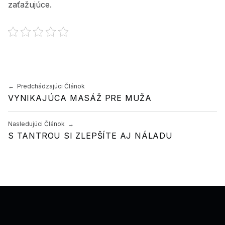
zaťažujúce.
Preskočiť späť na hlavnú navigáciu
Navigácia v článku
Predchádzajúci Článok
VYNIKAJÚCA MASÁŽ PRE MUŽA
Nasledujúci Článok
S TANTROU SI ZLEPŠÍTE AJ NÁLADU