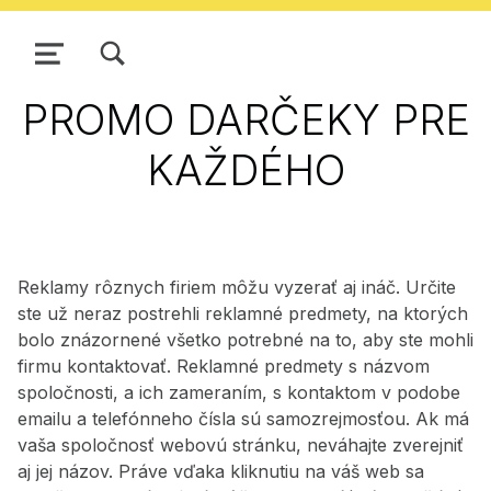
ZOBRAZIŤ/SKRYŤ MODÁLNE OKNO FORMULÁRA VYHĽADÁVANIA
NAVIGÁCIA
PROMO DARČEKY PRE
KAŽDÉHO
Reklamy rôznych firiem môžu vyzerať aj ináč. Určite
ste už neraz postrehli reklamné predmety, na ktorých
bolo znázornené všetko potrebné na to, aby ste mohli
firmu kontaktovať. Reklamné predmety s názvom
spoločnosti, a ich zameraním, s kontaktom v podobe
emailu a telefónneho čísla sú samozrejmosťou. Ak má
vaša spoločnosť webovú stránku, neváhajte zverejniť
aj jej názov. Práve vďaka kliknutiu na váš web sa