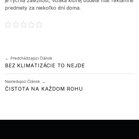
je rýchla záležitosť, vďaka ktorej budete mať reklamné
predmety za niekoľko dní doma.
Preskočiť späť na hlavnú navigáciu
Navigácia v článku
Predchádzajúci Článok
BEZ KLIMATIZÁCIE TO NEJDE
Nasledujúci Článok
ČISTOTA NA KAŽDOM ROHU