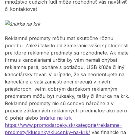
množstvo cudzích ľudí môže rozhodnúť vás navštíviť
či kontaktovať.
Reklamné predmety môžu mať skutočne rôznu
podobu. Záleží takisto od zameranie vašej spoločnosti,
pre ktoré reklamné predmety sa rozhodnete. Ak máte
firmu s kanceláriami určite by vám nemali chýbať
reklamné perá, poháre s potlačou, USB kľúče či iný
kancelársky tovar. V prípade, že sa neorientujete na
kancelárie a vaši zamestnanci pracujú v iných
priestoroch, veľmi dobrým darčekom reklamným
predmetom môžu byť ruksaky, tašky či šnúrka na krk.
Reklamné predmety nie sú cenovo náročné a v
prípade základných reklamných predmetov ako pero
či pohár alebo
šnúrka na krk
https://www.promodarceky.sk/kategorie/reklamne-
predmety/klucenky/klucenky-na-krk/
vás financie na