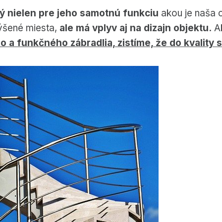
itý nielen pre jeho samotnú funkciu
akou je naša 
ýšené miesta,
ale má vplyv aj na dizajn objektu.
Ak
 a funkčného zábradlia, zistíme, že do kvality s