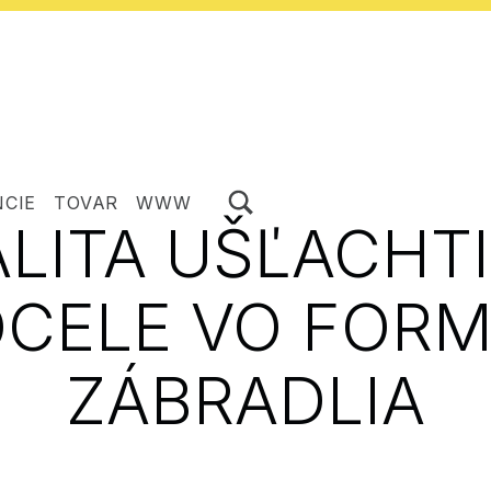
ZOBRAZIŤ/SKRYŤ MODÁLNE OKNO FORMULÁRA VYHĽADÁVANIA
NCIE
TOVAR
WWW
LITA UŠĽACHT
CELE VO FOR
ZÁBRADLIA