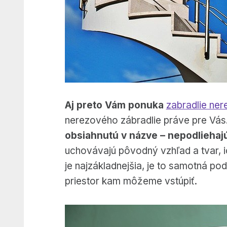
Aj preto Vám ponuka
zabradlie ne
nerezového zábradlie práve pre Vás
obsiahnutú v názve – nepodliehajú
uchovávajú pôvodný vzhľad a tvar, 
je najzákladnejšia, je to samotná p
priestor kam môžeme vstúpiť.