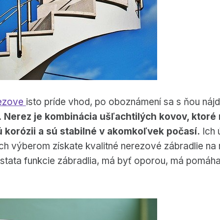
rezove
isto príde vhod, po oboznámení sa s ňou nájd
.
Nerez je kombinácia ušľachtilých kovov, ktoré 
 korózii a sú stabilné v akomkoľvek počasí.
Ich 
ich výberom získate kvalitné nerezové zábradlie n
odstata funkcie zábradlia, má byť oporou, má pomáh