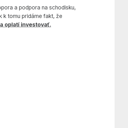
opora a podpora na schodisku,
 k tomu pridáme fakt, že
a oplatí investovať.