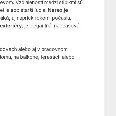
revom. Vzdialenosti medzi stĺpikmi sú
i alebo starší ľudia.
Nerez je
naká,
aj napriek rokom, počasiu,
exteriéry,
je elegantná, nadčasová
budovách alebo aj v pracovnom
omu, na balkóne, terasách alebo