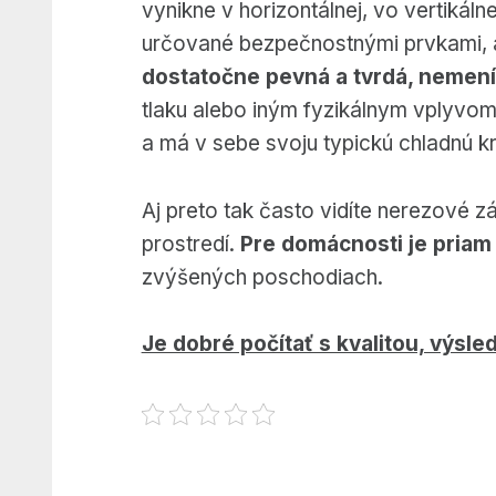
vynikne v horizontálnej, vo vertikáln
určované bezpečnostnými prvkami, aj 
dostatočne pevná a tvrdá, nemení
tlaku alebo iným fyzikálnym vplyvo
a má v sebe svoju typickú chladnú kr
Aj preto tak často vidíte nerezové 
prostredí.
Pre domácnosti je priam
zvýšených poschodiach.
Je dobré počítať s kvalitou, výsled
Preskočiť späť na hlavnú navigáciu