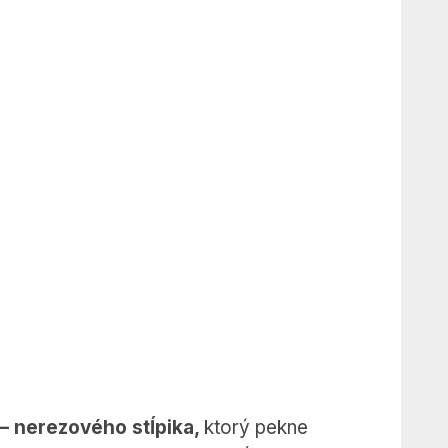
– nerezového stĺpika,
ktorý pekne