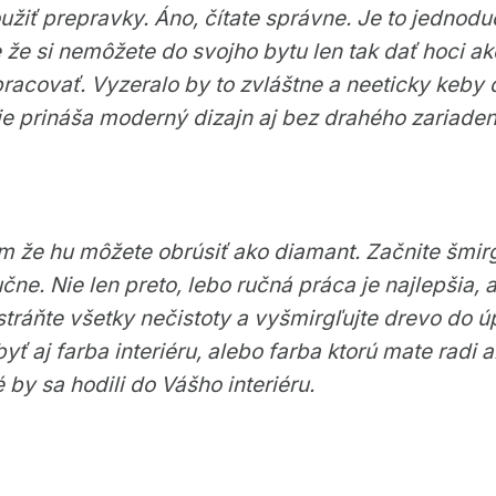
iť prepravky. Áno, čítate správne. Je to jednoduc
 že si nemôžete do svojho bytu len tak dať hoci ak
opracovať. Vyzeralo by to zvláštne a neeticky keb
ie prináša moderný dizajn aj bez drahého zariaden
 že hu môžete obrúsiť ako diamant. Začnite šmirg
e. Nie len preto, lebo ručná práca je najlepšia, a
stráňte všetky nečistoty a vyšmirgľujte drevo do 
yť aj farba interiéru, alebo farba ktorú mate radi a
 by sa hodili do Vášho interiéru.