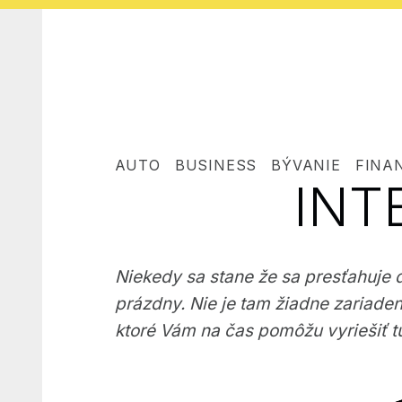
AUTO
BUSINESS
BÝVANIE
FINA
INT
Niekedy sa stane že sa presťahuje 
prázdny. Nie je tam žiadne zariadeni
ktoré Vám na čas pomôžu vyriešiť tút