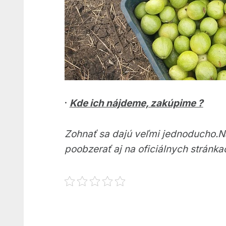
·
Kde ich nájdeme, zakúpime ?
Zohnať sa dajú veľmi jednoducho.Na
poobzerať aj na oficiálnych stránk
Preskočiť späť na hlavnú navigáciu