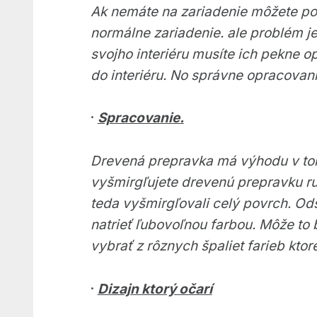
Ak nemáte na zariadenie môžete použ
normálne zariadenie. ale problém je
svojho interiéru musíte ich pekne 
do interiéru. No správne opracovan
·
Spracovanie.
Drevená prepravka má výhodu v tom
vyšmirgľujete drevenú prepravku ručn
teda vyšmirgľovali celý povrch. Od
natrieť ľubovoľnou farbou. Môže to b
vybrať z rôznych špaliet farieb ktoré
·
Dizajn ktorý očarí