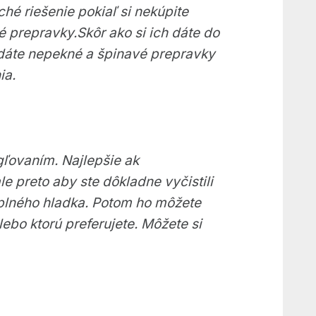
hé riešenie pokiaľ si nekúpite
é prepravky.Skôr ako si ich dáte do
y dáte nepekné a špinavé prepravky
ia.
ľovaním. Najlepšie ak
le preto aby ste dôkladne vyčistili
úplného hladka. Potom ho môžete
lebo ktorú preferujete. Môžete si