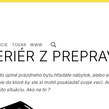
ZOBRAZIŤ/SKRYŤ MODÁLNE OKNO FORMULÁRA VYHĽADÁVANIA
NCIE
TOVAR
WWW
ERIÉR Z PREPRA
do úplné prázdneho bytu.Hľadáte nábytok, alebo ak
e do ktoré by ste si mohli poukladať svoje veci. Al
o situáciu. Ako na to ?