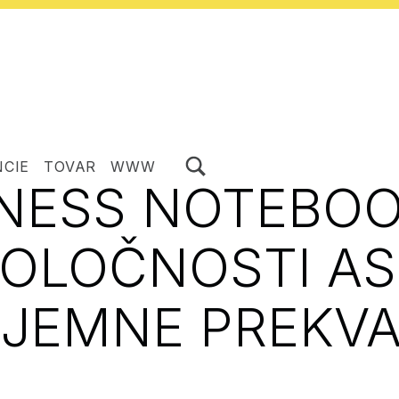
ZOBRAZIŤ/SKRYŤ MODÁLNE OKNO FORMULÁRA VYHĽADÁVANIA
NCIE
TOVAR
WWW
NESS NOTEBO
OLOČNOSTI A
ÍJEMNE PREKVA