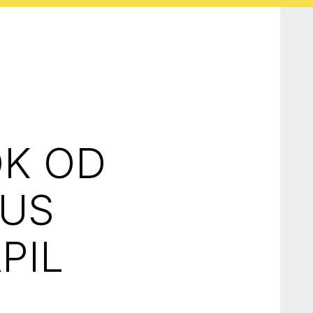
OK OD
SUS
PIL