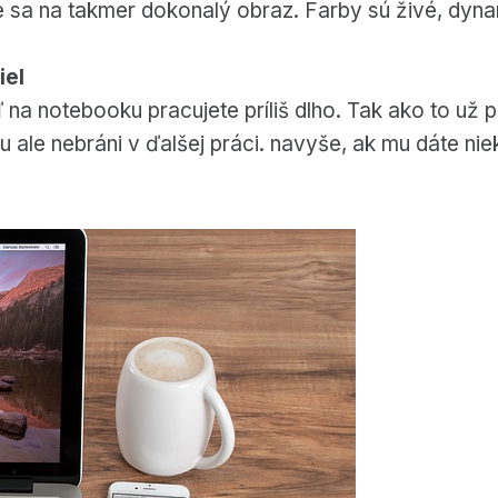
te sa na takmer dokonalý obraz. Farby sú živé, dyna
iel
na notebooku pracujete príliš dlho. Tak ako to už p
 ale nebráni v ďalšej práci. navyše, ak mu dáte n