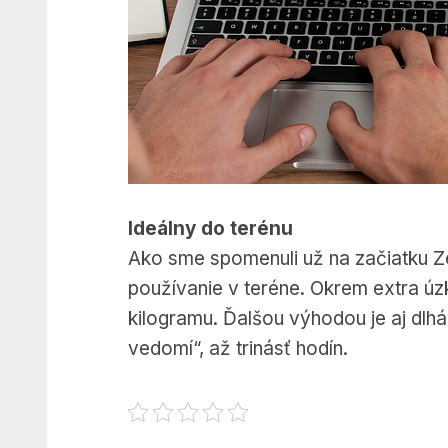
Ideálny do terénu
Ako sme spomenuli už na začiatku Z
používanie v teréne. Okrem extra úzk
kilogramu. Ďalšou výhodou je aj dlhá
vedomí“, až trinásť hodín.
Preskočiť späť na hlavnú navigáciu