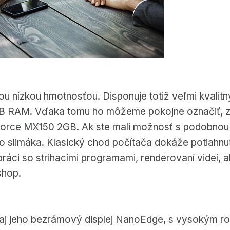
ou nízkou hmotnosťou. Disponuje totiž veľmi kvali
B RAM. Vďaka tomu ho môžeme pokojne označiť, za
Force MX150 2GB. Ak ste mali možnosť s podobnou 
ho slimáka. Klasický chod počítača dokáže potiahnu
ráci so strihacími programami, renderovaní videí, a
shop.
aj jeho bezrámový displej NanoEdge, s vysokým roz