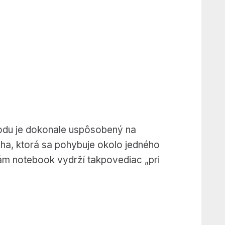
vodu je dokonale uspôsobený na
áha, ktorá sa pohybuje okolo jedného
 vám notebook vydrží takpovediac „pri