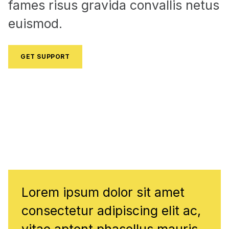
fames risus gravida convallis netus
euismod.
GET SUPPORT
Lorem ipsum
Lorem ipsum dolor sit amet
consectetur adipiscing elit ac,
vitae aptent phasellus mauris